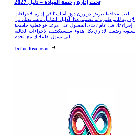
تحت إدارة رخصة القيادة – دليل 2027
تلعب محافظة بوش دو رون دورًا أساسيًا في إدارة الإجراءات
لإدارية للمواطنين. تم تصميم هذا الدليل الشامل لمساعدتك في
إجراءاتك في عام 2027. الحصول على موعد هو خطوة حاسمة
تسوية وضعك الإداري بكل هدوء. سنستكشف الإجراءات الحالية
التي تسهل تفاعلاتك مع الخدم...
Default
Read more