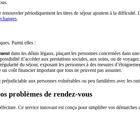
ous.
renouveler périodiquement les titres de séjour ajoutent à la difficulté. 
 échanges
.
ues. Parmi elles :
ement
dans les délais légaux, plaçant les personnes concernées dans un
mpossibilité d’accéder aux prestations sociales, aux soins, ou de voyager,
rrégularité du séjour, exposant les personnes à des mesures d’éloignement
e un coût financier important que tous ne peuvent pas assumer.
ent préjudiciable aux personnes vulnérables ou peu familières avec les ou
vos problèmes de rendez-vous
fecture. Ce service innovant est conçu pour simplifier vos démarches a