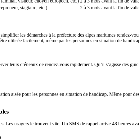
amilial, visiteur, citoyen européen, etc.)
2 à 3 mois avant la fin de vali
epreneur, stagiaire, etc.)
2 à 3 mois avant la fin de vali
 simplifier les démarches à la
préfecture des alpes maritimes rendez-vou
être utilisée facilement, même par les
personnes en situation de handica
erver leurs créneaux de rendez-vous
rapidement. Qu’il s’agisse des
guic
lisation aisée pour les personnes en situation de
handicap
. Même pour de
bles
res. Les usagers le trouvent vite. Un SMS de rappel arrive 48 heures avan
s