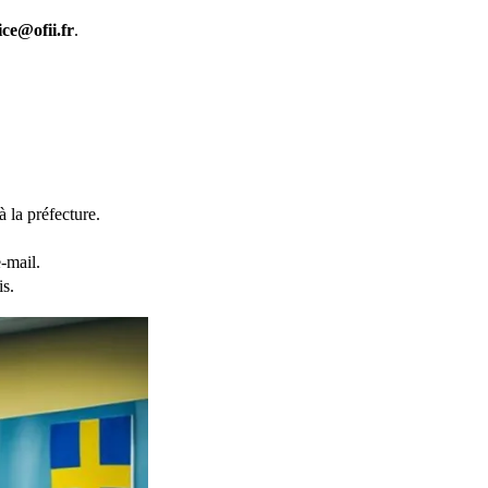
ce@ofii.fr
.
 la préfecture.
-mail.
is.