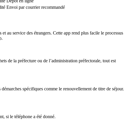
dité
Dépôt en ligne
dité
Envoi par courrier recommandé
s
et au
service des étrangers
. Cette app rend plus facile le processus
p
.
hets de la préfecture
ou de l’
administration préfectorale
, tout est
s démarches spécifiques comme le
renouvellement de titre de séjour
.
t, si le téléphone a été donné.