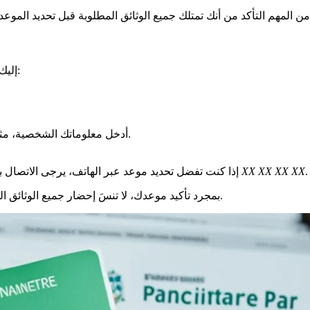
إليك الخطوات التفصيلية التي يجب اتباعها لتحديد موعد في محافظة نانتير:
أدخل معلوماتك الشخصية، مثل اسمك، واسم العائلة، وعنوان البريد الإلكتروني، ورقم الهاتف.
.
01 XX XX XX XX
إذا كنت تفضل تحديد موعد عبر الهاتف، يرجى الاتصال بخ
بمجرد تأكيد موعدك، لا تنسَ إحضار جميع الوثائق المطلوبة في يوم موعدك. سيسهل ذلك معالجة طلبك ويجنبك أي إزعاج.