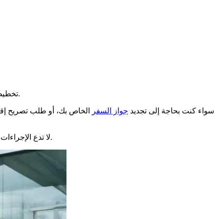
تخطيط وتنظيم موعدك في محافظة نانتير قد يبدو معقدًا، لكن لا تقلق! في هذه المقالة، سنرشدك خطوة بخطوة لجعل هذه العملية بسيطة ومريحة.
سواء كنت بحاجة إلى تجديد
جواز السفر
الخاص بك، أو طلب تصريح إقام
لا تدع الإجراءات الإدارية تثنيك. اتبع نصائحنا واستفد من موعد في محافظة نانتير دون متاعب، مما يتيح لك تخصيص وقتك لمهام أخرى مهمة في حياتك اليومية.