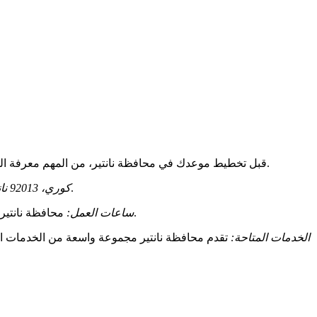
قبل تخطيط موعدك في محافظة نانتير، من المهم معرفة المعلومات الأساسية حول هذه المؤسسة الإدارية. تقع محافظة نانتير في منطقة أوت دو سين، وتقدم مجموعة من الخدمات الإدارية للمواطنين.
. وهي سهلة الوصول بالسيارة أو وسائل النقل العامة أو سيرًا على الأقدام.
167-177 شارع جوليot-كوري، 92013 نانتير سيدكس
محافظة نانتير مفتوحة من الاثنين إلى الجمعة، من الساعة 9 صباحًا حتى 4 مساءً. يرجى ملاحظة أن الساعات قد تختلف حسب الخدمات المحددة والعطلات.
ساعات العمل:
الخدمات المتاحة:
تقدم محافظة نانتير مجموعة واسعة من الخدمات الإد