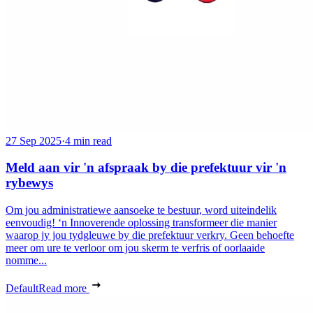
27 Sep 2025
·
4 min read
Meld aan vir 'n afspraak by die prefektuur vir 'n
rybewys
Om jou administratiewe aansoeke te bestuur, word uiteindelik
eenvoudig! ‘n Innoverende oplossing transformeer die manier
waarop jy jou tydgleuwe by die prefektuur verkry. Geen behoefte
meer om ure te verloor om jou skerm te verfris of oorlaaide
nomme...
Default
Read more