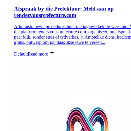
Afspraak by die Prefektuur: Meld aan op
rendezvousprefecture.com
Administratiewe prosedures hoef nie ingewikkeld te wees nie.
die platform rendezvousprefecture.com, organiseer jou afspraak 
paar klik, sonder stres of tydverlies. 'n Amptelike diens, heeltem
gratis, ontwerp om jou daaglikse lewe te vereen...
Default
Read more