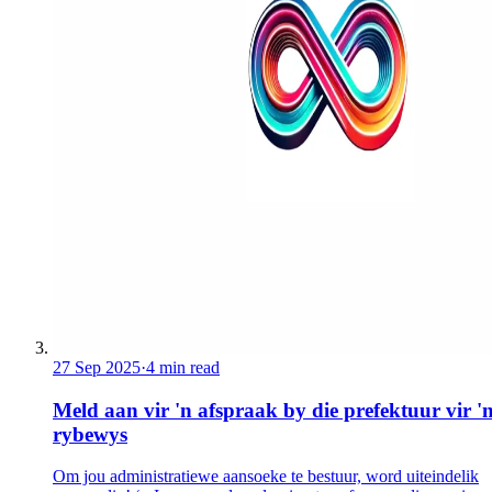
27 Sep 2025
·
4 min read
Meld aan vir 'n afspraak by die prefektuur vir '
rybewys
Om jou administratiewe aansoeke te bestuur, word uiteindelik