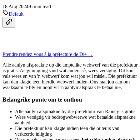
18 Aug 2024
·
6 min read
Default
Prendre rendez-vous à la préfecture de Die →
Alle aanlyn afspraakne op die amptelike webwerf van die prefektuur
is gratis. As jy inligting vind wat anders sê, wees versigtig. Dit kan
vals wees en van 'n webwerf kom wat jou wil mislei. Die prefektuur
kan dan klagte teen hierdie webwerf indien. Ons raai jou aan om
waaksaam te bly en nooit vir 'n aanlyn afspraak te betaal nie.
Belangrike punte om te onthou
Alle aanlyn afspraakne by die prefektuur van Raincy is gratis
Wees versigtig vir bedrogwebwerwe wat betaalde afspraakne
aanbied
Die prefektuur kan klagte indien teen die outeurs van
verkeerde inligting
Wees waaksaam en aanvaar geen
betaalde aanlyn afspraak