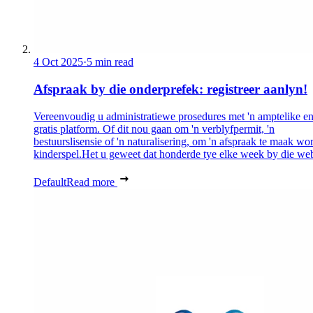
4 Oct 2025
·
5 min read
Afspraak by die onderprefek: registreer aanlyn!
Vereenvoudig u administratiewe prosedures met 'n amptelike e
gratis platform. Of dit nou gaan om 'n verblyfpermit, 'n
bestuurslisensie of 'n naturalisering, om 'n afspraak te maak wor
kinderspel.Het u geweet dat honderde tye elke week by die web
Default
Read more