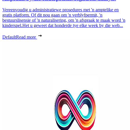
Vereenvoudig u administratiewe prosedures met 'n amptelike en
gratis platform. Of dit nou gaan om 'n verblyfpermit, 'n
bestuurslisensie of 'n naturalisering, om 'n afspraak te maak word 'n
kinderspel.Het u geweet dat honderde tye elke week by die web...
Default
Read more