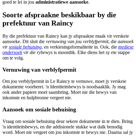
goed te lei in jou
administratiewe aansoeke
.
Soorte afspraakne beskikbaar by die
prefektuur van Raincy
By die prefektuur van Raincy kan jy afspraakne maak vir verskeie
aansoeke. Dit sluit die
vernuwing van jou verblyfpermit
, die
aansoek
vir
sosiale behuising
, en verkiesingsformaliteite in. Ook, die
mediese
ondersoek
vir die rybewys
is moontlik. Elke diens het sy eie stappe
om te volg.
Vernuwing van verblyfpermit
Om jou verblyfpermit in Le Raincy te vernuwe, moet jy verskeie
dokumente voorberei. 'n Identiteitsbewys is noodsaaklik. Jy mag
ook ander papiere moet saambring. Moet nie die bewys van
inkomste en hulpbronne vergeet nie.
Aansoek om sosiale behuising
Vraag om sosiale behuising deur sekere dokumente in te dien. Bring
'n identiteitsbewys, en die addisionele stukke wat dalk benodig
word. Moet nie vergeet om jou inkomste te bewys nie. Daarna sal jy