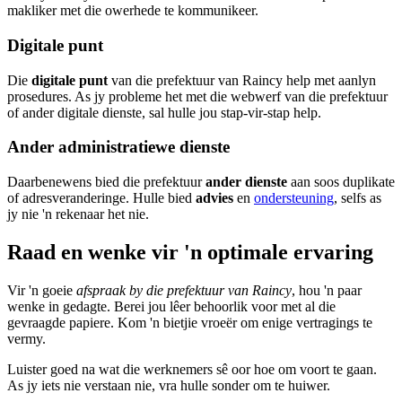
makliker met die owerhede te kommunikeer.
Digitale punt
Die
digitale punt
van die prefektuur van Raincy help met aanlyn
prosedures. As jy probleme het met die webwerf van die prefektuur
of ander digitale dienste, sal hulle jou stap-vir-stap help.
Ander administratiewe dienste
Daarbenewens bied die prefektuur
ander dienste
aan soos duplikate
of adresveranderinge. Hulle bied
advies
en
ondersteuning
, selfs as
jy nie 'n rekenaar het nie.
Raad en wenke vir 'n optimale ervaring
Vir 'n goeie
afspraak by die prefektuur van Raincy
, hou 'n paar
wenke in gedagte. Berei jou lêer behoorlik voor met al die
gevraagde papiere. Kom 'n bietjie vroeër om enige vertragings te
vermy.
Luister goed na wat die werknemers sê oor hoe om voort te gaan.
As jy iets nie verstaan nie, vra hulle sonder om te huiwer.