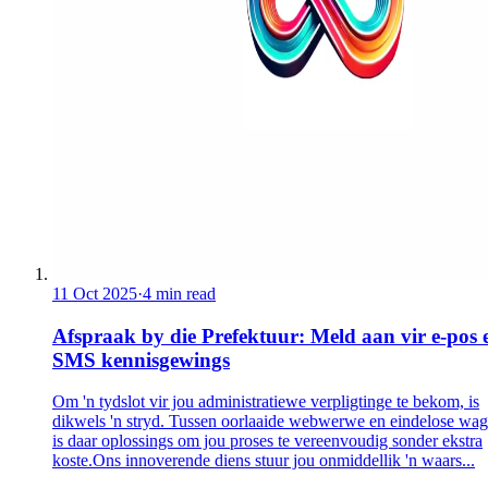
11 Oct 2025
·
4 min read
Afspraak by die Prefektuur: Meld aan vir e-pos 
SMS kennisgewings
Om 'n tydslot vir jou administratiewe verpligtinge te bekom, is
dikwels 'n stryd. Tussen oorlaaide webwerwe en eindelose wag
is daar oplossings om jou proses te vereenvoudig sonder ekstra
koste.Ons innoverende diens stuur jou onmiddellik 'n waars...