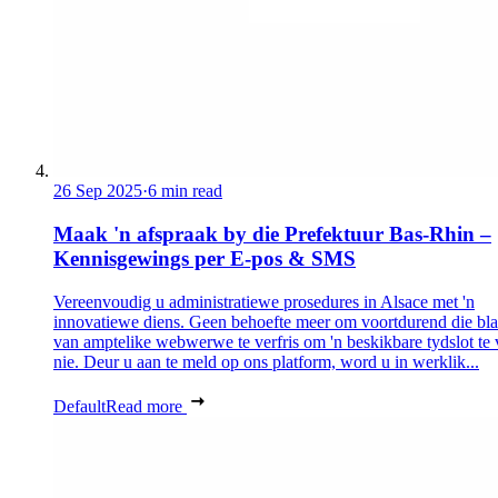
26 Sep 2025
·
6 min read
Maak 'n afspraak by die Prefektuur Bas-Rhin –
Kennisgewings per E-pos & SMS
Vereenvoudig u administratiewe prosedures in Alsace met 'n
innovatiewe diens. Geen behoefte meer om voortdurend die bl
van amptelike webwerwe te verfris om 'n beskikbare tydslot te 
nie. Deur u aan te meld op ons platform, word u in werklik...
Default
Read more