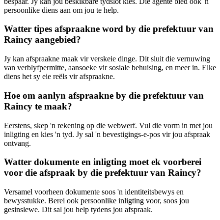
bespaar. Jy kan jou beskikbare tydslot kies. Die agente bied ook 'n
persoonlike diens aan om jou te help.
Watter tipes afspraakne word by die prefektuur van
Raincy aangebied?
Jy kan afspraakne maak vir verskeie dinge. Dit sluit die vernuwing
van verblyfpermitte, aansoeke vir sosiale behuising, en meer in. Elke
diens het sy eie reëls vir afspraakne.
Hoe om aanlyn afspraakne by die prefektuur van
Raincy te maak?
Eerstens, skep 'n rekening op die webwerf. Vul die vorm in met jou
inligting en kies 'n tyd. Jy sal 'n bevestigings-e-pos vir jou afspraak
ontvang.
Watter dokumente en inligting moet ek voorberei
voor die afspraak by die prefektuur van Raincy?
Versamel voorheen dokumente soos 'n identiteitsbewys en
bewysstukke. Berei ook persoonlike inligting voor, soos jou
gesinslewe. Dit sal jou help tydens jou afspraak.