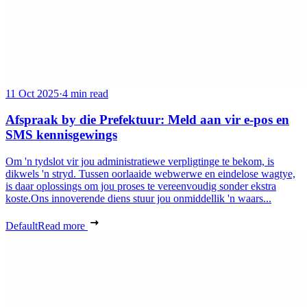
11 Oct 2025
·
4 min read
Afspraak by die Prefektuur: Meld aan vir e-pos en
SMS kennisgewings
Om 'n tydslot vir jou administratiewe verpligtinge te bekom, is
dikwels 'n stryd. Tussen oorlaaide webwerwe en eindelose wagtye,
is daar oplossings om jou proses te vereenvoudig sonder ekstra
koste.Ons innoverende diens stuur jou onmiddellik 'n waars...
Default
Read more