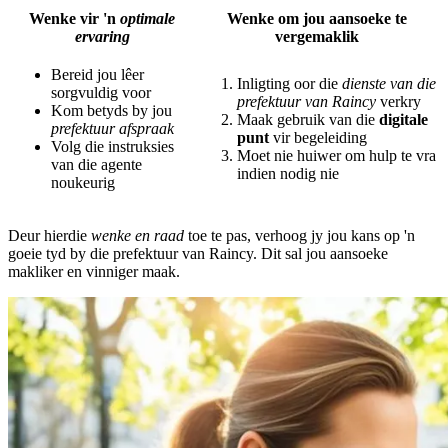
Wenke vir 'n
optimale
Wenke om jou aansoeke te
ervaring
vergemaklik
Bereid jou lêer
Inligting oor die
dienste van die
sorgvuldig voor
prefektuur van Raincy
verkry
Kom betyds by jou
Maak gebruik van die
digitale
prefektuur afspraak
punt
vir begeleiding
Volg die instruksies
Moet nie huiwer om hulp te vra
van die agente
indien nodig nie
noukeurig
Deur hierdie
wenke en raad
toe te pas, verhoog jy jou kans op 'n
goeie tyd by die prefektuur van Raincy. Dit sal jou aansoeke
makliker en vinniger maak.