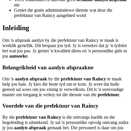
nie
Geniet die gratis administratiewe dienste wat deur die
prefektuur van Raincy aangebied word
Inleiding
Om 'n afspraak aanlyn by die prefektuur van Raincy te maak is
werklik gerieflik. Dit bespaar jou tyd. Jy is verseker dat jy 'n tydslot
het wat jou pas. Jy geniet 'n kwaliteit diens en 'n persoonlike gids in
jou
aansoeke
.
Belangrikheid van aanlyn afspraakne
Om 'n
aanlyn afspraak
by die
prefektuur van Raincy
te maak
help jou baie. Jy kies die beste tyd om te kom. Jy weet dat hulle
gereed sal wees om jou vinnig te verwelkom. Dit is 'n eenvoudige
manier om toegang te verkry tot die dienste van die
prefektuur
.
Voordele van die prefektuur van Raincy
By die
prefektuur van Raincy
is die ontvangs hartlik en die
begeleiding is uitstekend. Jy sal 'n persoonlike opvolg ontvang sodra
jy jou
aanlyn afspraak
gemaak het. Die personeel is daar om jou