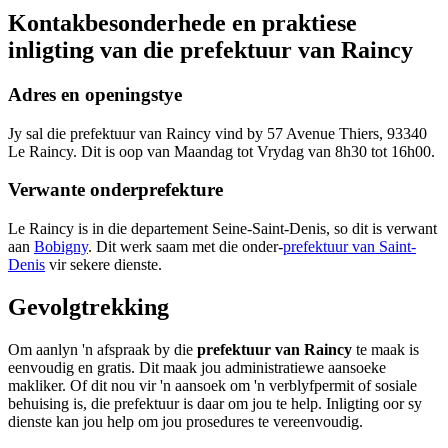
Kontakbesonderhede en praktiese
inligting van die prefektuur van Raincy
Adres en openingstye
Jy sal die prefektuur van Raincy vind by 57 Avenue Thiers, 93340
Le Raincy. Dit is oop van Maandag tot Vrydag van 8h30 tot 16h00.
Verwante onderprefekture
Le Raincy is in die departement Seine-Saint-Denis, so dit is verwant
aan
Bobigny
. Dit werk saam met die onder-
prefektuur van Saint-
Denis
vir sekere dienste.
Gevolgtrekking
Om aanlyn 'n afspraak by die
prefektuur van Raincy
te maak is
eenvoudig en gratis. Dit maak jou administratiewe aansoeke
makliker. Of dit nou vir 'n aansoek om 'n verblyfpermit of sosiale
behuising is, die prefektuur is daar om jou te help. Inligting oor sy
dienste kan jou help om jou prosedures te vereenvoudig.