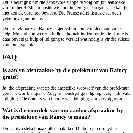
Dit is belangrik om die aanbevole stappe te volg om jou aansoeke
voor te berei. Met 'n positiewe houding en goeie organisasie kan jy
met gemak vorentoe beweeg. Die Franse administrasie sal geen
geheim vir jou hê nie.
Die prefektuur van Raincy is gereed om jou te ondersteun en te
help. Moet nie huiwer om hulle te kontak indien nodig nie. Hulle is
daar om enige hulp of inligting te verskaf wat nodig is vir die sukses
van jou afspraak.
FAQ
Is aanlyn afspraakne by die prefektuur van Raincy
gratis?
Ja, die afspraakne wat op die amptelike webwerf van die prefektuur
gemaak word, is gratis. As jy 'n teenstrydige inligting sien, is dit vals
inligting. Die outeurs van hierdie vals inligting kan vervolg word.
Wat is die voordele van om aanlyn afspraakne by
die prefektuur van Raincy te maak?
Die aanlyn stelsel maak alles makliker. Dit help jou om tyd te