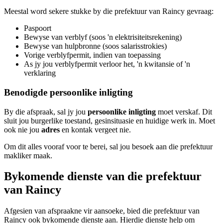
Meestal word sekere stukke by die prefektuur van Raincy gevraag:
Paspoort
Bewyse van verblyf (soos 'n elektrisiteitsrekening)
Bewyse van hulpbronne (soos salarisstrokies)
Vorige verblyfpermit, indien van toepassing
As jy jou verblyfpermit verloor het, 'n kwitansie of 'n
verklaring
Benodigde persoonlike inligting
By die afspraak, sal jy jou
persoonlike inligting
moet verskaf. Dit
sluit jou burgerlike toestand, gesinsituasie en huidige werk in. Moet
ook nie jou
adres
en kontak vergeet nie.
Om dit alles vooraf voor te berei, sal jou besoek aan die prefektuur
makliker maak.
Bykomende dienste van die prefektuur
van Raincy
Afgesien van afspraakne vir aansoeke, bied die prefektuur van
Raincy ook bykomende dienste aan. Hierdie dienste help om