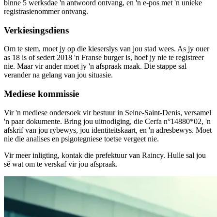
binne 5 werksdae 'n antwoord ontvang, en 'n e-pos met 'n unieke
registrasienommer ontvang.
Verkiesingsdiens
Om te stem, moet jy op die kieserslys van jou stad wees. As jy ouer
as 18 is of sedert 2018 'n Franse burger is, hoef jy nie te registreer
nie. Maar vir ander moet jy 'n afspraak maak. Die stappe sal
verander na gelang van jou situasie.
Mediese kommissie
Vir 'n mediese ondersoek vir bestuur in Seine-Saint-Denis, versamel
'n paar dokumente. Bring jou uitnodiging, die Cerfa n°14880*02, 'n
afskrif van jou rybewys, jou identiteitskaart, en 'n adresbewys. Moet
nie die analises en psigotegniese toetse vergeet nie.
Vir meer inligting, kontak die prefektuur van Raincy. Hulle sal jou
sê wat om te verskaf vir jou afspraak.