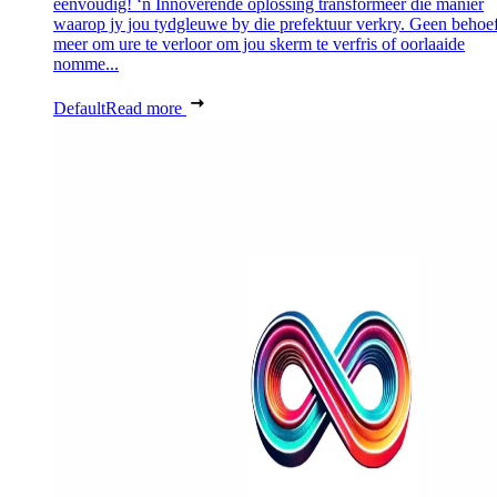
eenvoudig! ‘n Innoverende oplossing transformeer die manier
waarop jy jou tydgleuwe by die prefektuur verkry. Geen behoef
meer om ure te verloor om jou skerm te verfris of oorlaaide
nomme...
Default
Read more