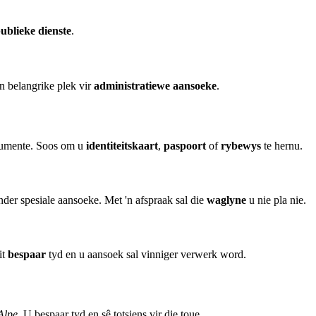
ublieke dienste
.
 'n belangrike plek vir
administratiewe aansoeke
.
umente. Soos om u
identiteitskaart
,
paspoort
of
rybewys
te hernu.
ander spesiale aansoeke. Met 'n afspraak sal die
waglyne
u nie pla nie.
it
bespaar
tyd en u aansoek sal vinniger verwerk word.
Alpe
. U bespaar tyd en sê totsiens vir die toue.