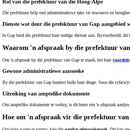
Rol van die prefektuur van die Hoog-Alpe
Die prefektuur help met administratiewe take vir inwoners en besighe
Dienste wat deur die prefektuur van Gap aangebied 
In Gap bied die prefektuur baie nuttige dienste aan. Byvoorbeeld, dit
Waarom 'n afspraak by die prefektuur v
Om 'n afspraak by die
prefektuur van Gap
te maak, het baie
voordele
Gewone administratiewe aansoeke
By die prefektuur van Gap hanteer hulle baie dinge. Soos die rybewy
Uitreiking van amptelike dokumente
Om amptelike dokumente te verkry, is dit beter om 'n afspraak aanlyn t
Hoe om 'n afspraak vir die prefektuur va
Om lang wagte te vermy, kies die
aanlyn afspraakmaak
. Dit kan g