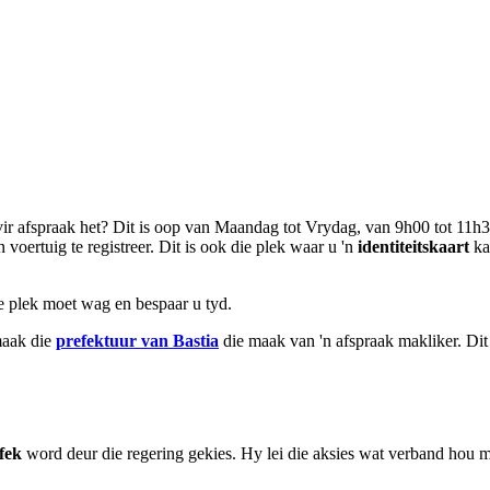
 vir afspraak het? Dit is oop van Maandag tot Vrydag, van 9h00 tot 11h
n voertuig te registreer. Dit is ook die plek waar u 'n
identiteitskaart
ka
ie plek moet wag en bespaar u tyd.
maak die
prefektuur van Bastia
die maak van 'n afspraak makliker. Dit 
fek
word deur die regering gekies. Hy lei die aksies wat verband hou 