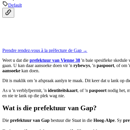
Default
Prendre rendez-vous à la préfecture de Gap →
Weet u dat die
prefektuur van Vienne 38
'n baie spesifieke skedule
gaan. U kan daar aansoeke doen vir 'n
rybewys
, 'n
paspoort
, of om '
aansoeke
kan doen.
Dit is maklik om 'n afspraak aanlyn te maak. Dit keer dat u lank op d
As u 'n verblyfpermit, 'n
identiteitskaart
, of 'n
paspoort
nodig het, 
en nie te lank op die plek wag nie.
Wat is die prefektuur van Gap?
Die
prefektuur van Gap
bestuur die Staat in die
Hoog-Alpe
. Sy
pre