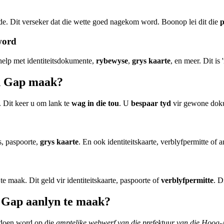
de. Dit verseker dat die wette goed nagekom word. Boonop lei dit die
p
word
 help met identiteitsdokumente,
rybewyse
,
grys kaarte
, en meer. Dit is
an Gap maak?
. Dit keer u om lank te
wag in die tou
. U
bespaar tyd
vir gewone dok
s, paspoorte,
grys kaarte
. En ook identiteitskaarte, verblyfpermitte of 
e maak. Dit geld vir identiteitskaarte, paspoorte of
verblyfpermitte
. D
n Gap aanlyn te maak?
edoen word op die
amptelike webwerf van die prefektuur van die Hoog-