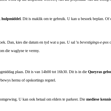
 hulpmiddel
. Dit is maklik om te gebruik. U kan u besoek beplan. Of d
oek. Dan, kies die datum en tyd wat u pas. U sal 'n
bevestigings-e-pos
o
l om die waglyne te vermy.
middag plaas. Dit is van 14h00 tot 16h30. Dit is in die
Queyras geb
ybewys hernu of opskortings regstel.
ie omgewing. U kan ook betaal om elders te parkeer. Die
mediese kenni