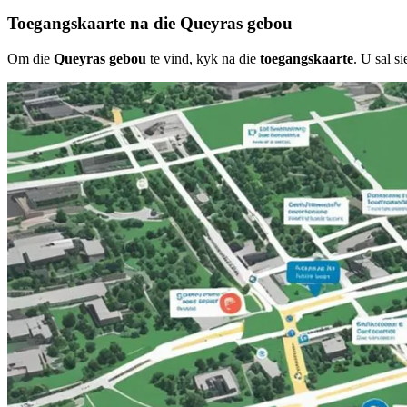
Toegangskaarte na die Queyras gebou
Om die
Queyras gebou
te vind, kyk na die
toegangskaarte
. U sal s