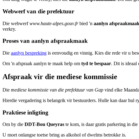
Webwerf van die prefektuur
Die webwerf
www.haute-alpes.gouv.fr
bied 'n
aanlyn afspraakmaak
verkry.
Proses van aanlyn afspraakmaak
Die
aanlyn bespreking
is eenvoudig en vinnig. Kies die rede vir u bes
Om 'n afspraak aanlyn te maak help om
tyd te bespaar
. Dit is ideaa
Afspraak vir die mediese kommissie
Die
mediese kommissie van die prefektuur van Gap
vind elke Maandag
Hierdie vergadering is belangrik vir bestuurders. Hulle kan daar hul r
Praktiese inligting
Om by die
DDT-Bou Queyras
te kom, is daar gratis parkering in d
U moet onlangse toetse bring as alkohol of dwelms betrokke is.