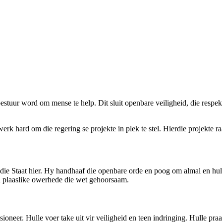
bestuur word om mense te help. Dit sluit openbare veiligheid, die respek
erk hard om die regering se projekte in plek te stel. Hierdie projekte
die Staat hier. Hy handhaaf die openbare orde en poog om almal en hul
n plaaslike owerhede die wet gehoorsaam.
ioneer. Hulle voer take uit vir veiligheid en teen indringing. Hulle pr