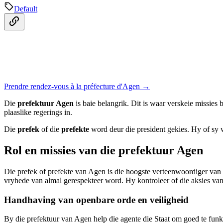
Default
Prendre rendez-vous à la préfecture d'Agen →
Die
prefektuur Agen
is baie belangrik. Dit is waar verskeie missies 
plaaslike regerings in.
Die
prefek
of die
prefekte
word deur die president gekies. Hy of sy w
Rol en missies van die prefektuur Agen
Die prefek of prefekte van Agen is die hoogste verteenwoordiger van 
vryhede van almal gerespekteer word. Hy kontroleer of die aksies va
Handhaving van openbare orde en veiligheid
By die prefektuur van Agen help die agente die Staat om goed te funks