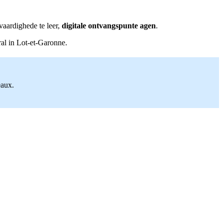
vaardighede te leer,
digitale ontvangspunte agen
.
ral in Lot-et-Garonne.
eaux.