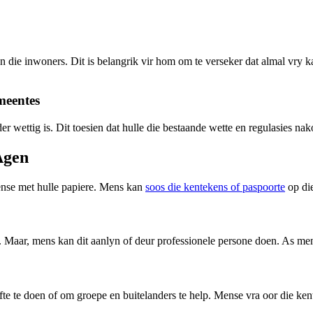
 die inwoners. Dit is belangrik vir hom om te verseker dat almal vry k
meentes
er wettig is. Dit toesien dat hulle die bestaande wette en regulasies n
Agen
ense met hulle papiere. Mens kan
soos die kentekens of paspoorte
op di
ie. Maar, mens kan dit aanlyn of deur professionele persone doen. As m
 te doen of om groepe en buitelanders te help. Mense vra oor die kentek