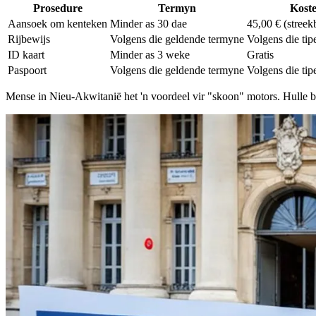
Prosedure
Termyn
Kost
Aansoek om kenteken
Minder as 30 dae
45,00 € (streek
Rijbewijs
Volgens die geldende termyne
Volgens die tipe
ID kaart
Minder as 3 weke
Gratis
Paspoort
Volgens die geldende termyne
Volgens die tip
Mense in Nieu-Akwitanië het 'n voordeel vir "skoon" motors. Hulle be