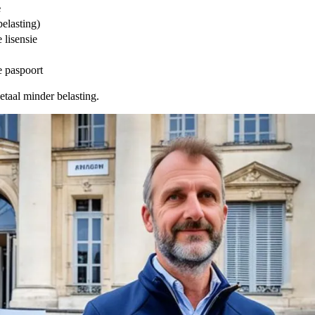
e
belasting)
 lisensie
e paspoort
taal minder belasting.