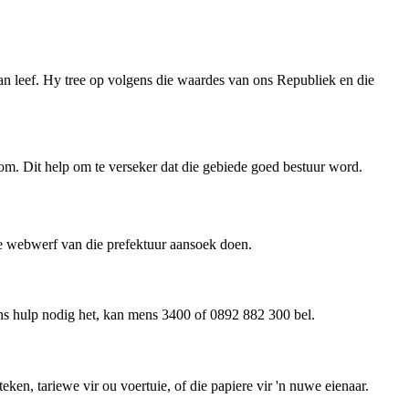
an leef. Hy tree op volgens die waardes van ons Republiek en die
akom. Dit help om te verseker dat die gebiede goed bestuur word.
e webwerf van die prefektuur aansoek doen.
ens hulp nodig het, kan mens 3400 of 0892 882 300 bel.
en, tariewe vir ou voertuie, of die papiere vir 'n nuwe eienaar.