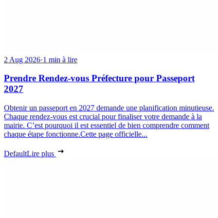
2 Aug 2026
·
1 min à lire
Prendre Rendez-vous Préfecture pour Passeport
2027
Obtenir un passeport en 2027 demande une planification minutieuse.
Chaque rendez-vous est crucial pour finaliser votre demande à la
mairie. C’est pourquoi il est essentiel de bien comprendre comment
chaque étape fonctionne.Cette page officielle...
Default
Lire plus