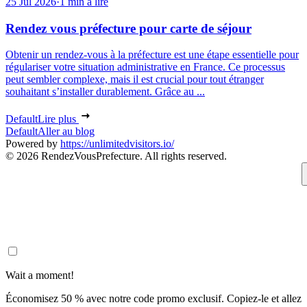
25 Jul 2026
·
1 min à lire
Rendez vous préfecture pour carte de séjour
Obtenir un rendez-vous à la préfecture est une étape essentielle pour
régulariser votre situation administrative en France. Ce processus
peut sembler complexe, mais il est crucial pour tout étranger
souhaitant s’installer durablement. Grâce au ...
Default
Lire plus
Default
Aller au blog
Powered by
https://unlimitedvisitors.io/
© 2026 RendezVousPrefecture. All rights reserved.
Wait a moment!
Économisez 50 % avec notre code promo exclusif. Copiez-le et allez