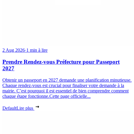
2 Aug 2026
·
1 min à lire
Prendre Rendez-vous Préfecture pour Passeport
2027
Obtenir un passeport en 2027 demande une planification minutieuse.
Chaque rendez-vous est crucial pour finaliser votre demande à la
mairie. C’est pourquoi il est essentiel de bien comprendre comment
chaque étape fonctionne.Cette page officielle...
Default
Lire plus