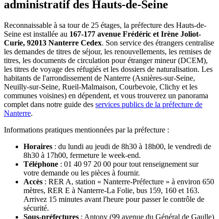
administratif des Hauts-de-Seine
Reconnaissable à sa tour de 25 étages, la préfecture des Hauts-de-
Seine est installée au
167-177 avenue Frédéric et Irène Joliot-
Curie, 92013 Nanterre Cedex
. Son service des étrangers centralise
les demandes de titres de séjour, les renouvellements, les remises de
titres, les documents de circulation pour étranger mineur (DCEM),
les titres de voyage des réfugiés et les dossiers de naturalisation. Les
habitants de l'arrondissement de Nanterre (Asnières-sur-Seine,
Neuilly-sur-Seine, Rueil-Malmaison, Courbevoie, Clichy et les
communes voisines) en dépendent, et vous trouverez un panorama
complet dans notre guide des
services publics de la préfecture de
Nanterre
.
Informations pratiques mentionnées par la préfecture :
Horaires
: du lundi au jeudi de 8h30 à 18h00, le vendredi de
8h30 à 17h00, fermeture le week-end.
Téléphone
: 01 40 97 20 00 pour tout renseignement sur
votre demande ou les pièces à fournir.
Accès
: RER A, station « Nanterre-Préfecture » à environ 650
mètres, RER E à Nanterre-La Folie, bus 159, 160 et 163.
Arrivez 15 minutes avant l'heure pour passer le contrôle de
sécurité.
Sous-préfectures
: Antony (99 avenue du Général de Gaulle)