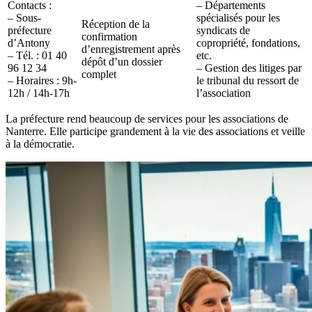
Contacts :
– Départements
– Sous-
spécialisés pour les
Réception de la
préfecture
syndicats de
confirmation
d’Antony
copropriété, fondations,
d’enregistrement après
– Tél. : 01 40
etc.
dépôt d’un dossier
96 12 34
– Gestion des litiges par
complet
– Horaires : 9h-
le tribunal du ressort de
12h / 14h-17h
l’association
La préfecture rend beaucoup de services pour les associations de
Nanterre. Elle participe grandement à la vie des associations et veille
à la démocratie.