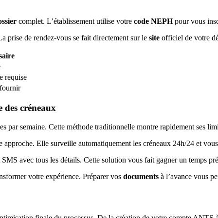
ossier
complet. L’établissement utilise votre
code NEPH
pour vous insc
 prise de rendez-vous se fait directement sur le
site
officiel de votre d
saire
e
e requise
fournir
re des créneaux
es par semaine. Cette méthode traditionnelle montre rapidement ses limite
approche. Elle surveille automatiquement les créneaux 24h/24 et vous 
 SMS avec tous les détails. Cette solution vous fait gagner un temps p
nsformer votre expérience. Préparer vos
documents
à l’avance vous pe
’optimisation finale du processus. De la création de votre compte ANTS 