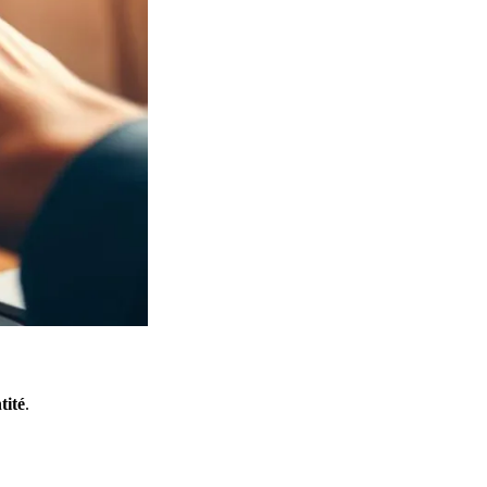
tité
.