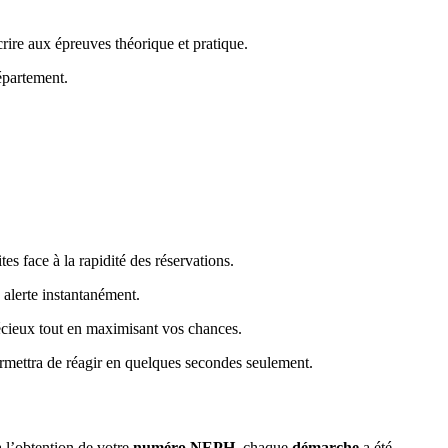
rire aux épreuves théorique et pratique.
épartement.
s face à la rapidité des réservations.
alerte instantanément.
récieux tout en maximisant vos chances.
rmettra de réagir en quelques secondes seulement.
à l’obtention de votre
numéro NEPH
, chaque
démarche
a été