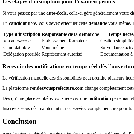
Les étapes d’inscription pour l’examen permis
Si vous passez par une
auto-école
, celle-ci gère généralement votre
d
En
candidat
libre, vous devez effectuer cette
demande
vous-même. La
Type d’inscription
Responsable de la démarche
Temps néces
Via auto-école
Établissement formateur
Gestion simplifié
Candidat libre
Vous-même
Surveillance activ
Délégation possible
Représentant autorisé
Documentation à 
Recevoir des notifications en temps réel dès l’ouvertu
La vérification manuelle des disponibilités peut prendre plusieurs heur
La plateforme
rendezvousprefecture.com
change complètement cette 
Dès qu’une place se libère, vous recevez une
notification
par email et
Inscrivez-vous dès maintenant sur ce
service
complémentaire pour tra
Conclusion
Avec les étapes clés désormais maîtrisées, votre réussite dépend de l