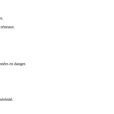
re.
créneaux.
onnées en danger.
sérénité.