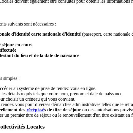
s Locales doivent également être consultés pour obtenir les informations 
nts suivants sont nécessaires :
onale d'identité carte nationale d'identité
(passeport, carte nationale d
e séjour en cours
ffectuée
estant du lieu et de la date de naissance
s simples :
ccéder au système de prise de rendez-vous en ligne.
 les détails requis tels que votre nom, prénom et date de naissance.
ur choisir un créneau qui vous convient.
ndez-vous pour diverses démarches administratives telles que le retrait
ellement des
récépissé
s de titre de séjour
ou des autorisations proviso
un premier titre de séjour ou le renouvellement d'un titre existant en 
ollectivités Locales