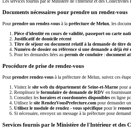
Les services fournis par le Ministère de l'Intérieur et des Collectivité
Documents nécessaires pour prendre un rendez-vous
Pour
prendre un rendez-vous
à la
préfecture de Melun
, les docume
Pièce d'identité en cours de validité, passeport ou carte nati
Justificatif de domicile récent
Titre de séjour ou document relatif à la demande de titre d
Numéro de dossier ou référence si une demande a déjà été e
Pour les demandes liées au
permis de conduire
:
document att
Procédure de prise de rendez-vous
Pour
prendre rendez-vous
à la préfecture de Melun, suivez ces étape
Visitez le
site web du département de Seine-et-Marne
pour a
Remplissez le
formulaire de demande de RDV
en fournissant
Consultez les
horaires et coordonnées disponibles
en ligne po
Utilisez le
site RendezVousPrefecture.com
pour demander un re
Utilisez le module de rendez - vous spécifique
pour le
renouv
Si nécessaire, envoyez un message à la préfecture pour demander 
Services fournis par le Ministère de l'Intérieur et des C