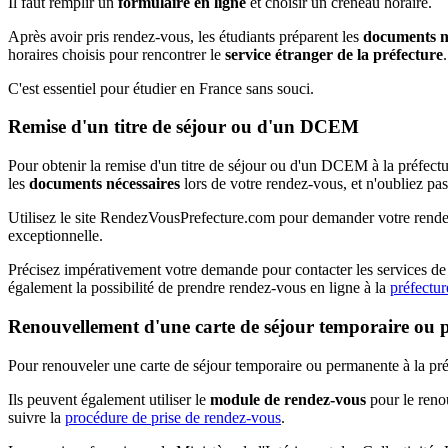
Il faut remplir un
formulaire en ligne
et choisir un créneau horaire.
Après avoir pris rendez-vous, les étudiants préparent les
documents né
horaires choisis pour rencontrer le
service étranger de la préfecture
.
C'est essentiel pour étudier en France sans souci.
Remise d'un titre de séjour ou d'un DCEM
Pour obtenir la remise d'un titre de séjour ou d'un DCEM à la préfec
les
documents nécessaires
lors de votre rendez-vous, et n'oubliez pa
Utilisez le site RendezVousPrefecture.com pour demander votre rendez-
exceptionnelle.
Précisez impérativement votre demande pour contacter les services de l
également la possibilité de prendre rendez-vous en ligne à la
préfectur
Renouvellement d'une carte de séjour temporaire ou
Pour renouveler une carte de séjour temporaire ou permanente à la pr
Ils peuvent également utiliser le
module de rendez-vous
pour le ren
suivre la
procédure de prise de rendez-vous
.