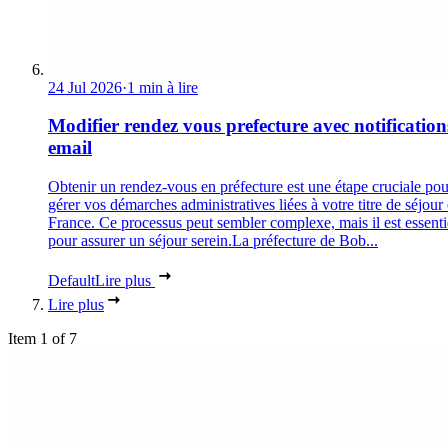
24 Jul 2026
·
1 min à lire
Modifier rendez vous prefecture avec notification
email
Obtenir un rendez-vous en préfecture est une étape cruciale pou
gérer vos démarches administratives liées à votre titre de séjour
France. Ce processus peut sembler complexe, mais il est essenti
pour assurer un séjour serein.La préfecture de Bob...
Default
Lire plus
Lire plus
Item 1 of 7