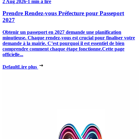
2 Aug 2026
·
1 min à lire
Prendre Rendez-vous Préfecture pour Passeport
2027
Obtenir un passeport en 2027 demande une planification
minutieuse. Chaque rendez-vous est crucial pour finaliser votre
demande à la mairie. C’est pourquoi il est essentiel de bien
comprendre comment chaque étape fonctionne.Cette page
officielle...
Default
Lire plus