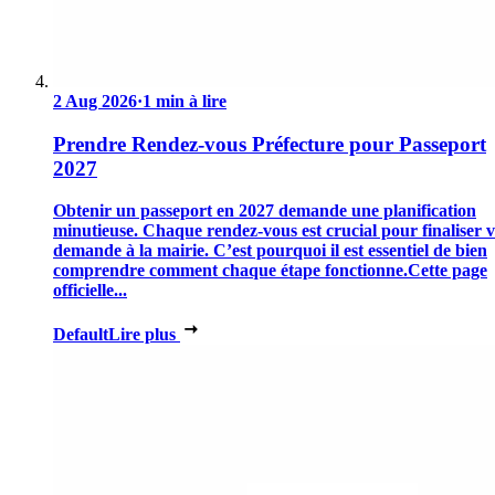
2 Aug 2026
·
1 min à lire
Prendre Rendez-vous Préfecture pour Passeport
2027
Obtenir un passeport en 2027 demande une planification
minutieuse. Chaque rendez-vous est crucial pour finaliser v
demande à la mairie. C’est pourquoi il est essentiel de bien
comprendre comment chaque étape fonctionne.Cette page
officielle...
Default
Lire plus