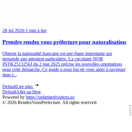
28 Jul 2026
·
1 min à lire
Prendre rendez vous préfecture pour naturalisation
Obtenir la nationalité française est une étape importante qui
demande une attention particulière. La circulaire NOR
INTK2513256J du 2 mai 2025 précise les nouvelles orientations
pour cette démarche. Ce guide a pour but de vous aider à naviguer
dans l...
Default
Lire plus
Default
Aller au blog
Powered by
https://unlimitedvisitors.io/
© 2026 RendezVousPrefecture. All rights reserved.