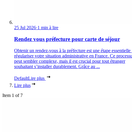
25 Jul 2026
·
1 min à lire
Rendez vous préfecture pour carte de séjour
Obtenir un rendez-vous à la préfecture est une étape essentielle
régulariser votre situation administrative en France. Ce process
peut sembler complexe, mais il est crucial pour tout étranger
souhaitant s’installer durablement. Grâce au ...
Default
Lire plus
Lire plus
Item 1 of 7