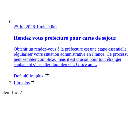
25 Jul 2026
·
1 min à lire
Rendez vous préfecture pour carte de séjour
Obtenir un rendez-vous à la préfecture est une étape essentielle
régulariser votre situation administrative en France. Ce process
peut sembler complexe, mais il est crucial pour tout étranger
souhaitant s’installer durablement. Grâce au ...
Default
Lire plus
Lire plus
Item 1 of 7