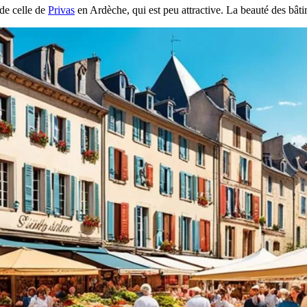
 de celle de
Privas
en Ardèche, qui est peu attractive. La beauté des bâti