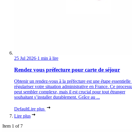
25 Jul 2026
·
1 min à lire
Rendez vous préfecture pour carte de séjour
Obtenir un rendez-vous à la préfecture est une étape essentielle
régulariser votre situation administrative en France. Ce process
peut sembler complexe, mais il est crucial pour tout étranger
souhaitant s’installer durablement. Grâce au ...
Default
Lire plus
Lire plus
Item 1 of 7