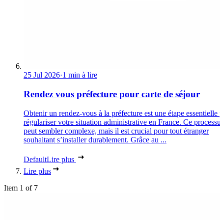
25 Jul 2026
·
1 min à lire
Rendez vous préfecture pour carte de séjour
Obtenir un rendez-vous à la préfecture est une étape essentielle
régulariser votre situation administrative en France. Ce process
peut sembler complexe, mais il est crucial pour tout étranger
souhaitant s’installer durablement. Grâce au ...
Default
Lire plus
Lire plus
Item 1 of 7