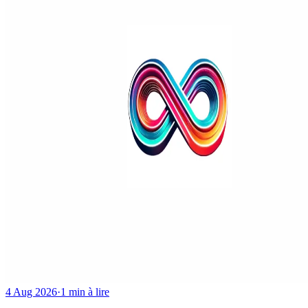
4 Aug 2026
·
1 min à lire