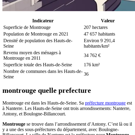
Indicateur
Valeur
Superficie de Montrouge
207 hectares
Population de Montrouge en 2021
47 657 habitants
Densité de population des Hauts-de-
Environ 9 291,4
Seine
habitants/km²
Revenu moyen des ménages à
34 762 €
Montrouge en 2011
Superficie totale des Hauts-de-Seine
176 km²
Nombre de communes dans les Hauts-de-
36
Seine
montrouge quelle prefecture
Montrouge est dans les Hauts-de-Seine. Sa
préfecture montrouge
est
à Nanterre. Les Hauts-de-Seine ont trois arrondissements: Nanterre,
Antony, et Boulogne-Billancourt.
Montrouge
se trouve dans l’arrondissement d’Antony. C’est là ou il
y a une des sous-préfectures du département, avec Boulogne-
Billancourt. La ville de Nanterre est la préfecture pour
Montrouge
.