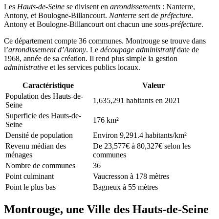
Les
Hauts-de-Seine
se divisent en
arrondissements
: Nanterre,
Antony, et Boulogne-Billancourt.
Nanterre
sert de
préfecture
.
Antony et Boulogne-Billancourt ont chacun une
sous-préfecture
.
Ce département compte 36 communes. Montrouge se trouve dans
l’
arrondissement d’Antony
. Le
découpage administratif
date de
1968, année de sa création. Il rend plus simple la gestion
administrative
et les services publics locaux.
Caractéristique
Valeur
Population des Hauts-de-
1,635,291 habitants en 2021
Seine
Superficie des Hauts-de-
176 km²
Seine
Densité de population
Environ 9,291.4 habitants/km²
Revenu médian des
De 23,577€ à 80,327€ selon les
ménages
communes
Nombre de communes
36
Point culminant
Vaucresson à 178 mètres
Point le plus bas
Bagneux à 55 mètres
Montrouge, une Ville des Hauts-de-Seine