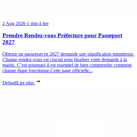
2 Aug 2026
·
1 min à lire
Prendre Rendez-vous Préfecture pour Passeport
2027
Obtenir un passeport en 2027 demande une planification minutieuse.
Chaque rendez-vous est crucial pour finaliser votre demande à la
mairie. C’est pourquoi il est essentiel de bien comprendre comment
chaque étape fonctionne.Cette page officielle...
Default
Lire plus