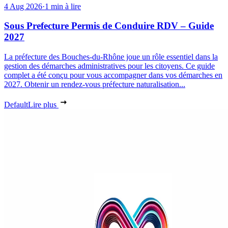
4 Aug 2026
·
1 min à lire
Sous Prefecture Permis de Conduire RDV – Guide
2027
La préfecture des Bouches-du-Rhône joue un rôle essentiel dans la
gestion des démarches administratives pour les citoyens. Ce guide
complet a été conçu pour vous accompagner dans vos démarches en
2027. Obtenir un rendez-vous préfecture naturalisation...
Default
Lire plus