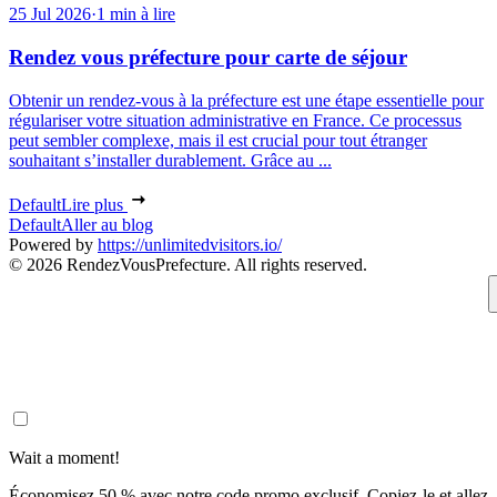
25 Jul 2026
·
1 min à lire
Rendez vous préfecture pour carte de séjour
Obtenir un rendez-vous à la préfecture est une étape essentielle pour
régulariser votre situation administrative en France. Ce processus
peut sembler complexe, mais il est crucial pour tout étranger
souhaitant s’installer durablement. Grâce au ...
Default
Lire plus
Default
Aller au blog
Powered by
https://unlimitedvisitors.io/
© 2026 RendezVousPrefecture. All rights reserved.
Wait a moment!
Économisez 50 % avec notre code promo exclusif. Copiez-le et allez