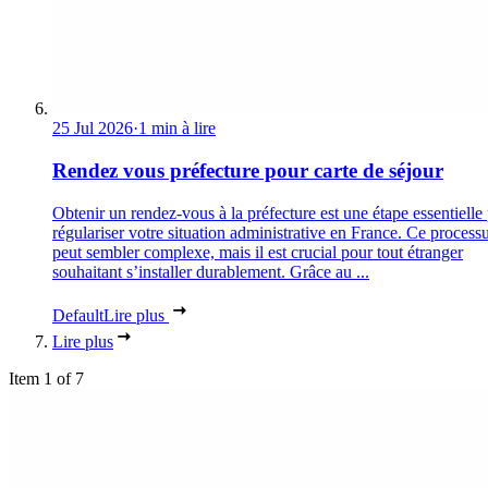
25 Jul 2026
·
1 min à lire
Rendez vous préfecture pour carte de séjour
Obtenir un rendez-vous à la préfecture est une étape essentielle
régulariser votre situation administrative en France. Ce process
peut sembler complexe, mais il est crucial pour tout étranger
souhaitant s’installer durablement. Grâce au ...
Default
Lire plus
Lire plus
Item 1 of 7