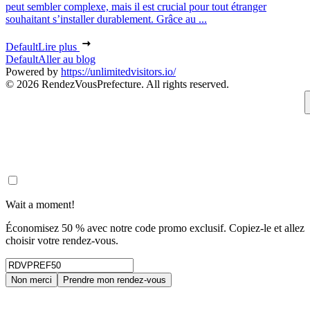
peut sembler complexe, mais il est crucial pour tout étranger
souhaitant s’installer durablement. Grâce au ...
Default
Lire plus
Default
Aller au blog
Powered by
https://unlimitedvisitors.io/
© 2026 RendezVousPrefecture. All rights reserved.
Wait a moment!
Économisez 50 % avec notre code promo exclusif. Copiez-le et allez
choisir votre rendez-vous.
Non merci
Prendre mon rendez-vous