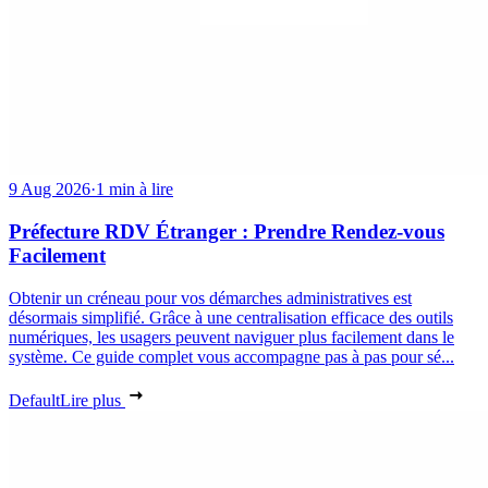
9 Aug 2026
·
1 min à lire
Préfecture RDV Étranger : Prendre Rendez-vous
Facilement
Obtenir un créneau pour vos démarches administratives est
désormais simplifié. Grâce à une centralisation efficace des outils
numériques, les usagers peuvent naviguer plus facilement dans le
système. Ce guide complet vous accompagne pas à pas pour sé...
Default
Lire plus