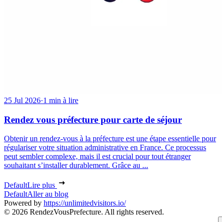
25 Jul 2026
·
1 min à lire
Rendez vous préfecture pour carte de séjour
Obtenir un rendez-vous à la préfecture est une étape essentielle pour
régulariser votre situation administrative en France. Ce processus
peut sembler complexe, mais il est crucial pour tout étranger
souhaitant s’installer durablement. Grâce au ...
Default
Lire plus
Default
Aller au blog
Powered by
https://unlimitedvisitors.io/
© 2026 RendezVousPrefecture. All rights reserved.