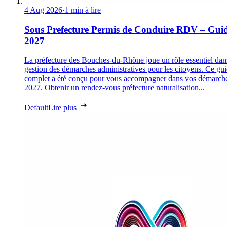
4 Aug 2026
·
1 min à lire
Sous Prefecture Permis de Conduire RDV – Gui
2027
La préfecture des Bouches-du-Rhône joue un rôle essentiel dan
gestion des démarches administratives pour les citoyens. Ce gu
complet a été conçu pour vous accompagner dans vos démarch
2027. Obtenir un rendez-vous préfecture naturalisation...
Default
Lire plus