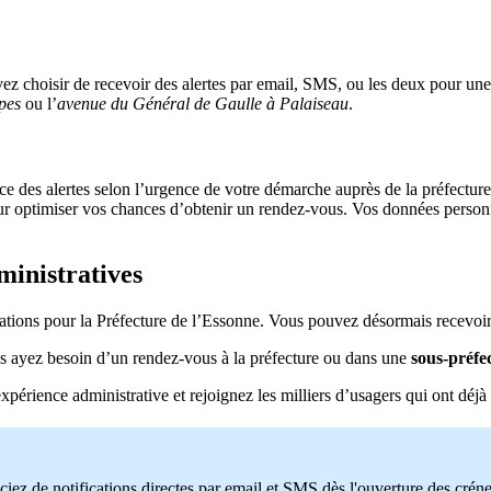
ez choisir de recevoir des alertes par email, SMS, ou les deux pour une 
pes
ou l’
avenue du Général de Gaulle à Palaiseau
.
nce des alertes selon l’urgence de votre démarche auprès de la préfectur
our optimiser vos chances d’obtenir un rendez-vous. Vos données person
ministratives
cations pour la Préfecture de l’Essonne. Vous pouvez désormais recevoir 
us ayez besoin d’un rendez-vous à la préfecture ou dans une
sous-préfe
érience administrative et rejoignez les milliers d’usagers qui ont déjà
ciez de notifications directes par email et SMS dès l'ouverture des crén