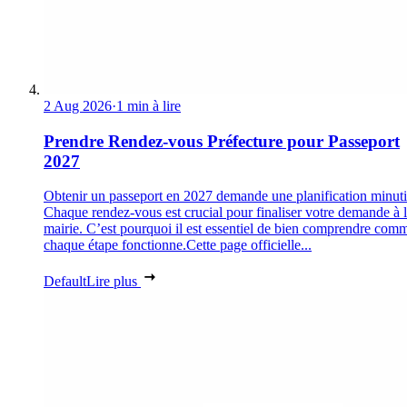
2 Aug 2026
·
1 min à lire
Prendre Rendez-vous Préfecture pour Passeport
2027
Obtenir un passeport en 2027 demande une planification minuti
Chaque rendez-vous est crucial pour finaliser votre demande à 
mairie. C’est pourquoi il est essentiel de bien comprendre com
chaque étape fonctionne.Cette page officielle...
Default
Lire plus