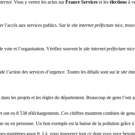
nternet
. Vous y verrez les actus sur
France Services
et les
élections
à ve
iter l’accès aux services publics. Sur le
site internet préfecture nice
, trou
le vote et l’organisation. Vérifiez souvent le
site internet préfecture nice
ide l’action des services d’urgence. Toutes les détails sont sur le
site int
 dans les projets et les règles du département. Beaucoup de gens l’ont 
n et ont eu 8 538 téléchargements. Ces chiffres montrent combien de gens
gne ou en personne. Un bon exemple est la baisse de la pollution grâce à
://alpes-maritimes.gouv.fr. Là, vous trouverez tout ce dont vous avez beso