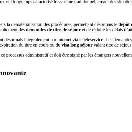
raux ont longtemps caractérisé le système traditionnel, créant des situatio
vers la dématérialisation des procédures, permettant désormais le
dépôt 
traitement des
demandes de titre de séjour
et de réduire les délais d’a
nt désormais intégralement par internet via le téléservice. Les demand
’expiration du titre en cours ou du
visa long séjour
valant titre de séjo
 ce processus administratif et doit être signé par les étrangers nouvelleme
innovante