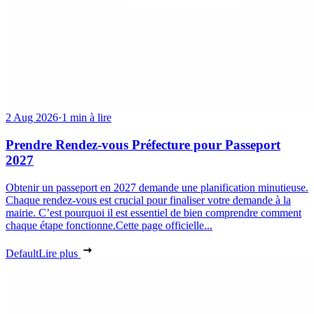
2 Aug 2026
·
1 min à lire
Prendre Rendez-vous Préfecture pour Passeport
2027
Obtenir un passeport en 2027 demande une planification minutieuse.
Chaque rendez-vous est crucial pour finaliser votre demande à la
mairie. C’est pourquoi il est essentiel de bien comprendre comment
chaque étape fonctionne.Cette page officielle...
Default
Lire plus