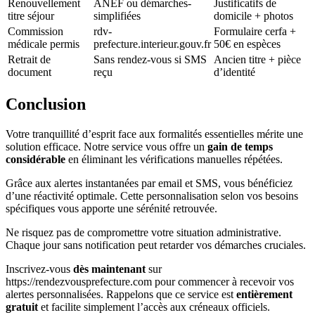
Renouvellement
ANEF ou démarches-
Justificatifs de
titre séjour
simplifiées
domicile + photos
Commission
rdv-
Formulaire cerfa +
médicale permis
prefecture.interieur.gouv.fr
50€ en espèces
Retrait de
Sans rendez-vous si SMS
Ancien titre + pièce
document
reçu
d’identité
Conclusion
Votre tranquillité d’esprit face aux formalités essentielles mérite une
solution efficace. Notre service vous offre un
gain de temps
considérable
en éliminant les vérifications manuelles répétées.
Grâce aux alertes instantanées par email et SMS, vous bénéficiez
d’une réactivité optimale. Cette personnalisation selon vos besoins
spécifiques vous apporte une sérénité retrouvée.
Ne risquez pas de compromettre votre situation administrative.
Chaque jour sans notification peut retarder vos démarches cruciales.
Inscrivez-vous
dès maintenant
sur
https://rendezvousprefecture.com pour commencer à recevoir vos
alertes personnalisées. Rappelons que ce service est
entièrement
gratuit
et facilite simplement l’accès aux créneaux officiels.