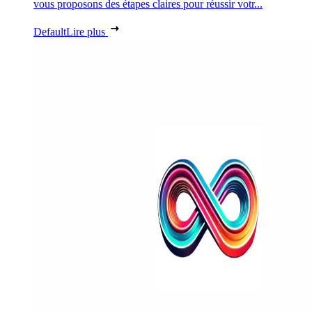
vous proposons des étapes claires pour réussir votr...
Default
Lire plus