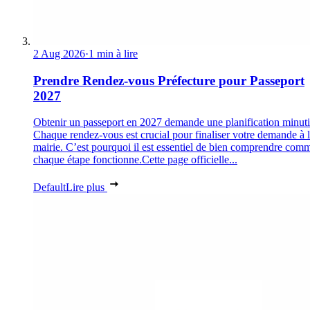
2 Aug 2026
·
1 min à lire
Prendre Rendez-vous Préfecture pour Passeport
2027
Obtenir un passeport en 2027 demande une planification minuti
Chaque rendez-vous est crucial pour finaliser votre demande à 
mairie. C’est pourquoi il est essentiel de bien comprendre com
chaque étape fonctionne.Cette page officielle...
Default
Lire plus