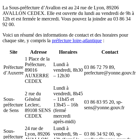
La Sous-préfecture d’Avallon est au 24 rue de Lyon, 89206
AVALLON CEDEX. Elle est ouverte du lundi au vendredi de 9h à
12h et est fermée le mercredi. Vous pouvez la joindre au 03 86 34
92 00.
Voici un résumé des informations de contact et des horaires pour
chaque site, y compris la
préfecture loire-atlantique
:
Site
Adresse
Horaires
Contact
1 Place de la
Préfecture,
Lundi à
Préfecture
03 86 72 79 89,
89016
vendredi, 8h30
d’Auxerre
prefecture@yonne.gouv.fr
AUXERRE
– 12h30
CEDEX
Lundi à
2 rue du
vendredi, 8h45
Sous-
Général
– 11h45 et
03 86 83 95 20, sp-
préfecture
Leclerc,
13h45 – 16h
sens@yonne.gouv.fr
de Sens
89108 SENS
(fermé
CEDEX
mercredi
après-midi)
24 rue de
Lundi à
Sous-
Lyon, 89206
vendredi, 9h –
03 86 34 92 00, sp-
préfecture