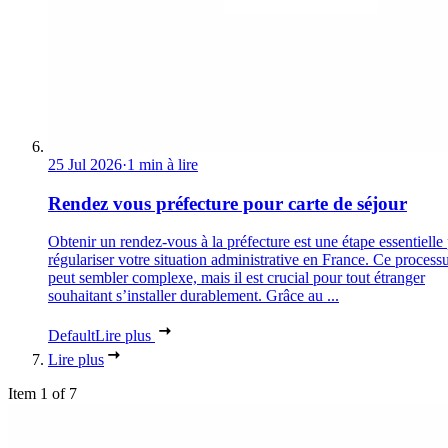
25 Jul 2026
·
1 min à lire
Rendez vous préfecture pour carte de séjour
Obtenir un rendez-vous à la préfecture est une étape essentielle
régulariser votre situation administrative en France. Ce process
peut sembler complexe, mais il est crucial pour tout étranger
souhaitant s’installer durablement. Grâce au ...
Default
Lire plus
Lire plus
Item 1 of 7