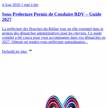
4 Aug 2026
·
1 min à lire
Sous Prefecture Permis de Conduire RDV – Guide
2027
La préfecture des Bouches-du-Rhône joue un rôle essentiel dans la
gestion des démarches administratives pour les citoyens. Ce guide
complet a été conçu pour vous accompagner dans vos démarches en
2027. Obtenir un rendez-vous préfecture naturalisation...
Default
Lire plus