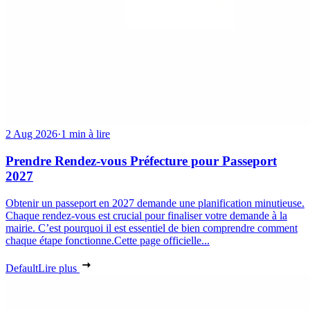
2 Aug 2026
·
1 min à lire
Prendre Rendez-vous Préfecture pour Passeport
2027
Obtenir un passeport en 2027 demande une planification minutieuse.
Chaque rendez-vous est crucial pour finaliser votre demande à la
mairie. C’est pourquoi il est essentiel de bien comprendre comment
chaque étape fonctionne.Cette page officielle...
Default
Lire plus