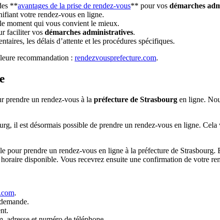
des **
avantages de la prise de rendez-vous
** pour vos
démarches admi
nifiant votre rendez-vous en ligne.
r le moment qui vous convient le mieux.
r faciliter vos
démarches administratives
.
aires, les délais d’attente et les procédures spécifiques.
illeure recommandation :
rendezvousprefecture.com
.
e
our prendre un rendez-vous à la
préfecture de Strasbourg
en ligne. Nou
ourg, il est désormais possible de prendre un rendez-vous en ligne. Cela
lle pour prendre un rendez-vous en ligne à la préfecture de Strasbourg. 
 horaire disponible. Vous recevrez ensuite une confirmation de votre re
g.com
.
e demande.
nt.
om, adresse et numéro de téléphone.