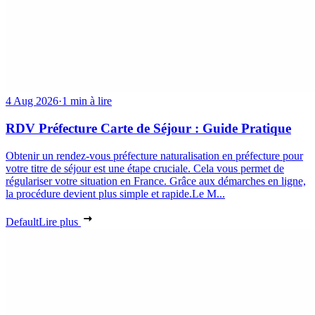
4 Aug 2026
·
1 min à lire
RDV Préfecture Carte de Séjour : Guide Pratique
Obtenir un rendez-vous préfecture naturalisation en préfecture pour
votre titre de séjour est une étape cruciale. Cela vous permet de
régulariser votre situation en France. Grâce aux démarches en ligne,
la procédure devient plus simple et rapide.Le M...
Default
Lire plus