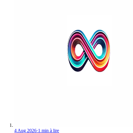
4 Aug 2026
·
1 min à lire