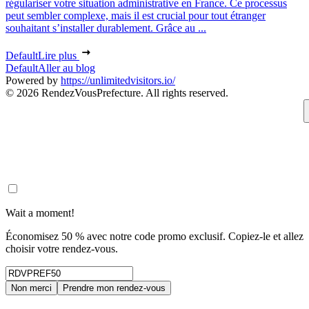
régulariser votre situation administrative en France. Ce processus
peut sembler complexe, mais il est crucial pour tout étranger
souhaitant s’installer durablement. Grâce au ...
Default
Lire plus
Default
Aller au blog
Powered by
https://unlimitedvisitors.io/
© 2026 RendezVousPrefecture. All rights reserved.
Wait a moment!
Économisez 50 % avec notre code promo exclusif. Copiez-le et allez
choisir votre rendez-vous.
Non merci
Prendre mon rendez-vous