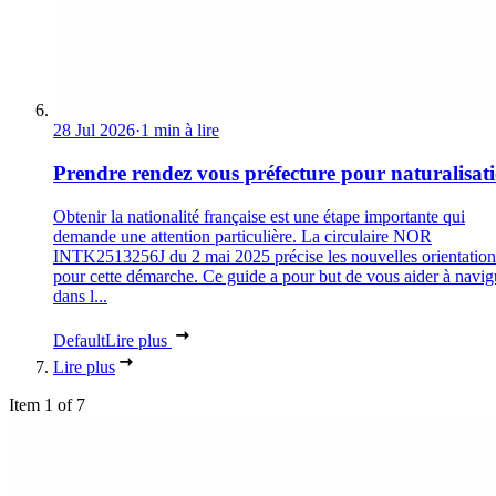
28 Jul 2026
·
1 min à lire
Prendre rendez vous préfecture pour naturalisat
Obtenir la nationalité française est une étape importante qui
demande une attention particulière. La circulaire NOR
INTK2513256J du 2 mai 2025 précise les nouvelles orientation
pour cette démarche. Ce guide a pour but de vous aider à navig
dans l...
Default
Lire plus
Lire plus
Item 1 of 7