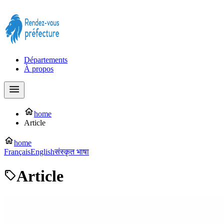
Prendre rendez-vous à la Préfecture maintenant !
Départements
À propos
home
Article
home
Français
English
संस्कृत भाषा
Article