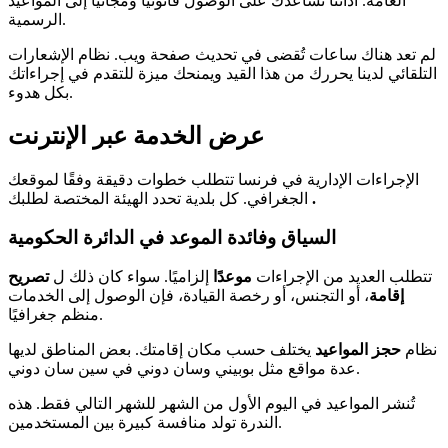
العامة. أداتنا تساعدك على الوصول قانونيًا ومجانيًا إلى المواعيد
الرسمية.
لم تعد هناك ساعات تُقضى في تحديث صفحة ويب. نظام الإشعارات
التلقائي لدينا يحررك من هذا القيد ويمنحك ميزة للتقدم في إجراءاتك
بكل هدوء.
عرض الخدمة عبر الإنترنت
الإجراءات الإدارية في فرنسا تتطلب خطوات دقيقة وفقًا لموقعك
.
الجغرافي. كل بلدية تحدد الهيئة المختصة لطلبك
السياق وفائدة الموعد في الدائرة الحكومية
تتطلب العديد من الإجراءات
موعدًا
إلزاميًا. سواء كان ذلك ل
تصريح
إقامة
، أو التجنس، أو رخصة القيادة، فإن الوصول إلى الخدمات
منظم جغرافيًا.
نظام
حجز المواعيد
يختلف حسب مكان إقامتك. بعض المناطق لديها
عدة مواقع مثل بوبيني وسان دوني في سين سان دوني.
تُنشر المواعيد في اليوم الأول من الشهر للشهر التالي فقط. هذه
الندرة تولد منافسة كبيرة بين المستخدمين.