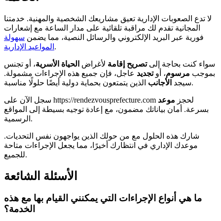
لا تدع الصعوبات الإدارية تعيق مشاريعك الشخصية والمهنية. خدمتنا
المجانية تقدم لك مراقبة تلقائية على مدار الساعة مع إشعارات
فورية عبر البريد الإلكتروني والرسائل النصية، مما يضمن
سهولة
.
المواعيد الإدارية
سواء كنت بحاجة إلى
تصريح إقامة
لأغراض
الحياة الأسرية
، أو تجنس
بموجب
مرسوم
، أو
تجديد
عاجل، فإن جميع هذه الإجراءات مشمولة.
الذين يتمتعون بحماية دولية أيضًا حلولًا مناسبة.
سيجد
الأجانب
سجل الآن على https://rendezvousprefecture.com لحجز
موعد
بسرعة. أمان بياناتك مضمون، مع إعادة توجيه بسيطة إلى المواقع
الرسمية.
شارك هذه الحلول مع من حولك الذين يواجهون نفس التحديات.
موعدك الإداري في انتظارك أخيرًا، مما يجعل الإجراءات متاحة
للجميع.
الأسئلة الشائعة
ما هي أنواع الإجراءات التي يمكنني القيام بها مع هذه
الخدمة؟