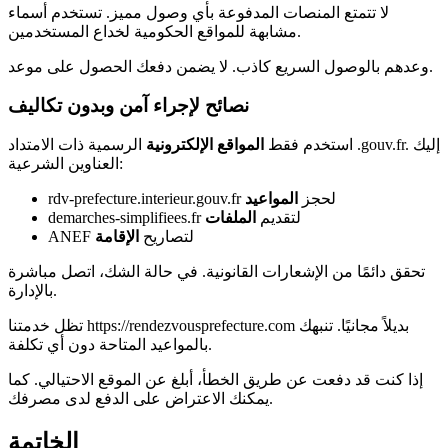
لا تتمتع المنصات المدفوعة بأي وصول مميز. تستخدم أسماء
مشابهة للمواقع الحكومية لخداع المستخدمين.
وعدهم بالوصول السريع كاذب. لا يضمن دفعك الحصول على موعد.
نصائح لإجراء آمن وبدون تكاليف
استخدم فقط
المواقع الإلكترونية
الرسمية ذات الامتداد .gouv.fr. إليك
العناوين الشرعية:
rdv-prefecture.interieur.gouv.fr لحجز
المواعيد
demarches-simplifiees.fr لتقديم
الملفات
ANEF لتصاريح
الإقامة
تحقق دائمًا من الإشعارات القانونية. في حالة الشك، اتصل مباشرة
بالإدارة.
تظل خدمتنا https://rendezvousprefecture.com بديلاً مجانيًا. تنبهك
بالمواعيد المتاحة دون أي تكلفة.
إذا كنت قد دفعت عن طريق الخطأ، أبلغ عن الموقع الاحتيالي. كما
يمكنك الاعتراض على الدفع لدى مصرفك.
الخاتمة