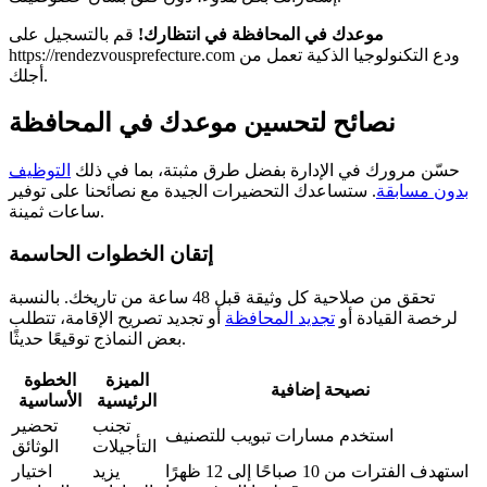
موعدك في المحافظة في انتظارك!
قم بالتسجيل على
https://rendezvousprefecture.com ودع التكنولوجيا الذكية تعمل من
أجلك.
نصائح لتحسين موعدك في المحافظة
حسّن مرورك في الإدارة بفضل طرق مثبتة، بما في ذلك
التوظيف
بدون مسابقة
. ستساعدك التحضيرات الجيدة مع نصائحنا على توفير
ساعات ثمينة.
إتقان الخطوات الحاسمة
تحقق من صلاحية كل وثيقة قبل 48 ساعة من تاريخك. بالنسبة
لرخصة القيادة أو
تجديد المحافظة
أو تجديد تصريح الإقامة، تتطلب
بعض النماذج توقيعًا حديثًا.
الميزة
الخطوة
نصيحة إضافية
الرئيسية
الأساسية
تجنب
تحضير
استخدم مسارات تبويب للتصنيف
التأجيلات
الوثائق
استهدف الفترات من 10 صباحًا إلى 12 ظهرًا
يزيد
اختيار