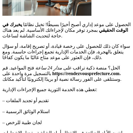
الحصول على موعد إداري أصبح أخيرًا بسيطًا! تخيل نظامًا
يخبرك في
الوقت الحقيقي
بمجرد توفر مكان لإجراءاتك الأساسية. لم يعد هناك
حاجة لتحديث الشاشة لساعات.
سواء كان ذلك للحصول على رخصة قيادة، أو تصريح إقامة، أو سؤال
يتعلق بالهجرة، فإن الخدمات الإدارية تجمع إجراءات حاسمة. ومع
ذلك، فإن العثور على موعد متاح غالبًا ما يكون كفاحًا.
الحل؟ منصة ذكية تراقب
على مدار 24 ساعة
فتح المواعيد. قم
،
https://rendezvousprefecture.com
بالتسجيل مرة واحدة على
وستتلقى على الفور رسالة نصية أو بريدًا إلكترونيًا لتأكيد مكانك.
تغطي هذه الخدمة الثورية جميع الإجراءات الإدارية:
– تقديم أو تجديد الملفات
– استلام الوثائق الرسمية
– لجان طبية للرخص
انتهت الأيام الضائعة في الانتظار أمام الشاشة. بفضل الإشعارات