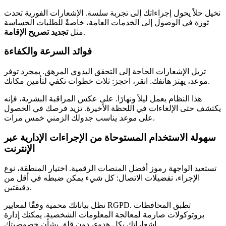
تخيل حلاً يحول إجراءاتك إلى تجربة سلسة. الإشعارات الفورية تحدث
ثورة في الوصول إلى الخدمات العامة، خاصةً للطلبات الحساسة
.
مثل
تجديد تصريح الإقامة
فوائد السرعة والكفاءة
تزيل الإشعارات الحاجة إلى التحقق اليدوي المرهق. بمجرد توفر
موعد، يهتز هاتفك. انقر، احجز: ثلاث خطوات تكفي لتأمين مكانك.
هذا النظام يعمل ليلاً ونهارًا. على عكس المراقبة البشرية، فإنه
يكتشف حتى الإلغاءات في اللحظة الأخيرة. تزيد فرصك في الحصول
يناسب جدولك الزمني خمس مرات.
على
موعد
سهولة الاستخدام المستوحاة من الإجراءات الإدارية عبر
الإنترنت
تستعيد الواجهة رموز أفضل المنصات الرقمية. اختيار المنطقة، نوع
الإجراء، تفضيلات الاتصال: كل شيء يمكن ضبطه في أقل من
دقيقتين.
تظل بياناتك محمية وفقًا لمعايير RGPD. تطبق المحافظات
بروتوكولات صارمة لمعالجة المعلومات الشخصية. يمكنك إدارة
إشعاراتك بكل هدوء، دون قلق بشأن خصوصيتك.