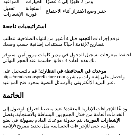
ومن 2 ظهرًا إلى 4 عصرًا
الخيارات
المواعيد
استجابة
تفعيل
اختبر وضع الاهتزاز أثناء الاجتماع
فورية
الإشعارات
استراتيجيات ناجحة
توقع إجراءات
التجديد
قبل 4 أشهر من انتهاء الصلاحية. تتطلب
أحيانًا مستندات إضافية حسب وضعك.
تصاريح
الإقامة
احتفظ بمعرفات تسجيل الدخول في مدير كلمات مرور آمن. ستوفر
لك هذه العادة 3 دقائق حاسمة عند الحجز النهائي.
موعدك في المحافظة في انتظارك!
قم بالتسجيل على
https://rendezvousprefecture.com واحصل على إشعارات مباشرة
عبر البريد الإلكتروني والرسائل النصية بمجرد فتح المواعيد.
الخاتمة
وداعًا للإجراءات الإدارية المعقدة! تعيد منصتنا اختراع الوصول إلى
الخدمات العامة من خلال الجمع بين البساطة والاستجابة. بفضل
الإشعارات الفورية
، يتم جدولة موعدك القادم
بسهولة
في بضع
.
نقرات، حتى للإجراءات الحساسة مثل تجديد تصريح
الإقامة