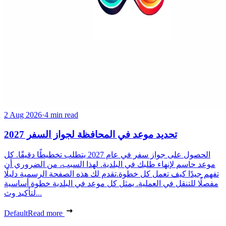
2 Aug 2026
·
4 min read
تحديد موعد في المحافظة لجواز السفر 2027
الحصول على جواز سفر في عام 2027 يتطلب تخطيطًا دقيقًا. كل
موعد حاسم لإنهاء طلبك في البلدية. لهذا السبب، من الضروري أن
تفهم جيدًا كيف تعمل كل خطوة.تقدم لك هذه الصفحة الرسمية دليلًا
مفصلًا للتنقل في العملية. يمثل كل موعد في البلدية خطوة أساسية
لتأكيد وث...
Default
Read more