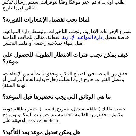
طلب أولي...)، ثم اختر موعدًا وفقًا لتوفراتك. سيتم إرسال تذكير
تلقائي قبل التاريخ.
لماذا يجب تفضيل الإشعارات الفورية؟
تسرع الإجراءات الإدارية، وتجنب التأخيرات، وتبسط إدارة المواعيد،
خاصة بفضل
إدارة المواعيد الإدارية
الفعالة. مثالي للحالات العاجلة
مثل انتهاء صلاحية رخصة أو ملف التجنس.
كيف يمكن تجنب فترات الانتظار الطويلة للحصول على
موعد؟
تحقق من المنصة في الصباح الباكر، وتحقق بانتظام من الإلغاءات،
وفضل الفترات خارج ذروة الطلب (خارج بداية العام الدراسي أو
نهاية السنة).
ما هي الوثائق التي يجب تحضيرها قبل الموعد؟
حسب طلبك (بطاقة تسجيل، تصريح إقامة...)، حضر بطاقة هوية،
مستندات إثبات السكن، ونموذج cerfa مكتمل. تحقق من القائمة
الدقيقة على service-public.fr.
هل يمكن تعديل موعد بعد التأكيد؟