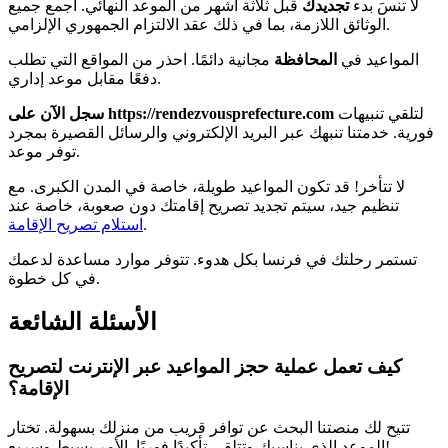
لا تنسَ بدء
تجديدك
قبل ثلاثة أشهر من الموعد النهائي. اجمع جميع
الوثائق اللازمة، بما في ذلك عقد الالتزام الجمهوري الإلزامي.
المواعيد في
المحافظة
مجانية دائمًا. احذر من المواقع التي تطلب
دفعًا مقابل موعد إداري.
لتلقي تنبيهات
سجل الآن على https://rendezvousprefecture.com
فورية. خدمتنا تنبهك عبر البريد الإلكتروني والرسائل القصيرة بمجرد
توفر موعد.
لا تتأخر! قد تكون المواعيد طويلة، خاصة في المدن الكبرى. مع
تنظيم جيد، سيتم تجديد تصريح إقامتك دون صعوبة، خاصة عند
.
استلام تصريح الإقامة
تستمر رحلتك في فرنسا بكل هدوء. تتوفر موارد مساعدة لدعمك
في كل خطوة.
الأسئلة الشائعة
كيف تعمل عملية حجز المواعيد عبر الإنترنت لتصريح
الإقامة؟
تتيح لك منصتنا البحث عن توافر قريب من منزلك بسهولة. تختار
الموعد الذي يناسبك وتتلقى تأكيدًا فوريًا. الأمر بسيط وسريع!