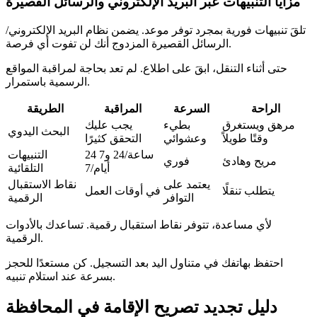
مزايا التنبيهات عبر البريد الإلكتروني والرسائل القصيرة
تلقَ تنبيهات فورية بمجرد توفر موعد. يضمن نظام البريد الإلكتروني/
الرسائل القصيرة المزدوج أنك لن تفوت أي فرصة.
حتى أثناء التنقل، ابقَ على اطلاع. لم تعد بحاجة لمراقبة المواقع
الرسمية باستمرار.
الراحة
السرعة
المراقبة
الطريقة
مرهق ويستغرق
بطيء
يجب عليك
البحث اليدوي
وقتًا طويلاً
وعشوائي
التحقق كثيرًا
24 ساعة/24 و7
التنبيهات
مريح وهادئ
فوري
أيام/7
التلقائية
يعتمد على
نقاط الاستقبال
يتطلب تنقلًا
في أوقات العمل
التوافر
الرقمية
لأي مساعدة، تتوفر نقاط استقبال رقمية. تساعدك بالأدوات
الرقمية.
احتفظ بهاتفك في متناول اليد بعد التسجيل. كن مستعدًا للحجز
بسرعة عند استلام تنبيه.
دليل تجديد تصريح الإقامة في المحافظة