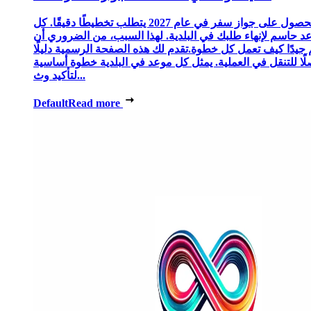
الحصول على جواز سفر في عام 2027 يتطلب تخطيطًا دقيقًا. كل
د حاسم لإنهاء طلبك في البلدية. لهذا السبب، من الضروري أن
 جيدًا كيف تعمل كل خطوة.تقدم لك هذه الصفحة الرسمية دليلًا
ًا للتنقل في العملية. يمثل كل موعد في البلدية خطوة أساسية
لتأكيد وث...
Default
Read more