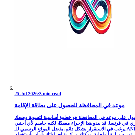
25 Jul 2026
·
3 min read
موعد في المحافظة للحصول على بطاقة الإقامة
ول على موعد في المحافظة هو خطوة أساسية لتسوية وضعك
ري في فرنسا. قد يبدو هذا الإجراء معقدًا، لكنه حاسم لأي أجنبي
يرغب في الاستقرار بشكل دائم. بفضل الموقع الرسمي للـ ANEF،
 تديره وزارة الداخلية، يمكنك مركزية إجراءاتك بأمان.باستخدام