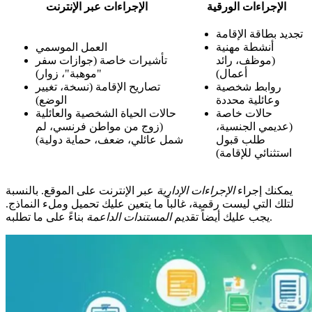
الإجراءات الورقية
الإجراءات عبر الإنترنت
تجديد بطاقة الإقامة
أنشطة مهنية
العمل الموسمي
(موظف، رائد
تأشيرات خاصة (جوازات سفر
أعمال)
"موهبة"، زوار)
روابط شخصية
تصاريح الإقامة (نسخة، تغيير
وعائلية محددة
الوضع)
حالات خاصة
حالات الحياة الشخصية والعائلية
(عديمي الجنسية،
(زوج من مواطن فرنسي، لم
طلب قبول
شمل عائلي، ضعف، حماية دولية)
استثنائي للإقامة)
يمكنك إجراء
الإجراءات الإدارية
عبر الإنترنت على الموقع. بالنسبة
لتلك التي ليست رقمية، غالباً ما يتعين عليك تحميل وملء النماذج.
بناءً على ما تطلبه.
يجب عليك أيضاً تقديم
المستندات الداعمة