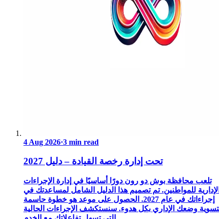
4 Aug 2026
·
3 min read
تحت إدارة رخصة القيادة – دليل 2027
تلعب محافظة بوش دو رون دورًا أساسيًا في إدارة الإجراءات
لإدارية للمواطنين. تم تصميم هذا الدليل الشامل لمساعدتك في
إجراءاتك في عام 2027. الحصول على موعد هو خطوة حاسمة
تسوية وضعك الإداري بكل هدوء. سنستكشف الإجراءات الحالية
التي تسهل تفاعلاتك مع الخدم...