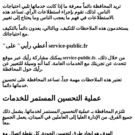
تريد المحافظة دائماً معرفة ما إذا كانت
خدماتها
تلبي احتياجات
الناس. لذلك، تقوم بإجراء
استطلاعات الرأي
. تساعد هذه
الاستطلاعات في فهم ما يعجب الناس وما يحتاج إلى تغيير.
يستخدمون هذه الملاحظات للتكيف. وبالتالي، يعدون دائماً بالتكيف
مع احتياجاتك.
"أعطي رأيي" على service-public.fr
يمكنك مشاركة رأيك عبر موقع service-public.fr. من خلال ذلك،
تتحدث عن تجربتك مع
الخدمات العامة
. كما أنه وسيلة للتعبير عن
رأيك حول المحافظة.
تعتبر هذه الملاحظات مهمة جداً. تساعد المحافظة على تحسين
خدماتها دائماً.
عملية التحسين المستمر للخدمات
تلتزم المحافظة بـ
عملية التحسين المستمر
لخدماتها. يشمل ذلك
جميع الفرق. من الإدارة العليا إلى العاملين في الميدان، يعمل الجميع
معاً.
الهدف هو إيجاد طرق لتحسين الجودة. كل نقطة اتصال مع