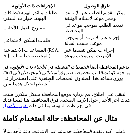
طرق الوصول
الإجراءات ذات الأولوية
يمكن تقديم الطلب عبر الإنترنت
طلبات وثائق الهوية (بطاقات
وحجز موعد لاستلام الوثيقة
الهوية، جوازات السفر)
تقديم الطلب بموجب موعد في
تصاريح العمل للأجانب
المحافظة
إجراء عبر الإنترنت أو بموجب
طلبات السكن الاجتماعي
موعد، حسب الحالة
إجراءات يمكن تنفيذها عبر
المساعدات الاجتماعية (RSA،
الإنترنت أو بموجب موعد
المخصصات العائلية، إلخ)
تدعم المحافظة أيضاً
الجمعيات النشطة في الأحياء ذات الأولوية
في
مواجهة كوفيد-19. تم تخصيص
صندوق استثنائي للمنح يصل إلى 2500
يورو
. يساعد هذا الصندوق الجمعيات الصغيرة على الاستمرار في
أنشطتها خلال هذه الفترة.
لتبقى على اطلاع، قم بزيارة موقع المحافظة بشكل متكرر. ستجد
هناك آخر الأخبار حول الأزمة الصحية. فرق المحافظة هنا لمساعدتك
.
في إجراءاتك المهمة، بما في ذلك
تقييم الأضرار
مثال عن المحافظة: حالة استخدام كاملة
لإظهار كيف تقدم
المحافظة
خدماتها عبر الإنترنت، دعنا نأخذ مثالاً.