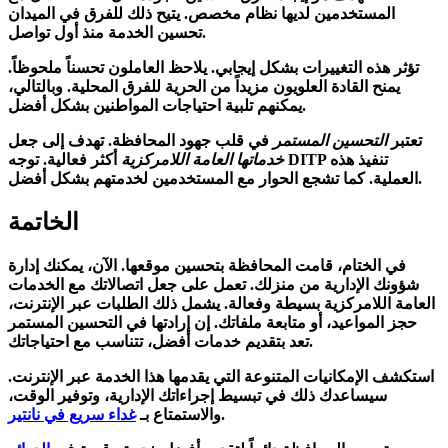
المستخدمين لديها نظام مخصص. يتيح ذلك للفرق في الميدان
تحسين الخدمة منذ أول تواصل.
تؤثر هذه التغييرات بشكل إيجابي. يلاحظ العاملون تحسناً ملحوظاً.
يمنح القادة العلويون مزيداً من الحرية للفرق المحلية. وبالتالي،
يمكنهم تلبية احتياجات المواطنين بشكل أفضل.
تعتبر
التحسين المستمر
في قلب جهود المحافظة. تهدف إلى جعل
خدماتها العامة اللامركزية
أكثر فعالية. توجه DITP تنفيذ هذه
العملية. كما تشجع الحوار مع المستخدمين لخدمتهم بشكل أفضل.
الخاتمة
في الختام، قامت
المحافظة
بتحسين موقعها. الآن، يمكنك إدارة
شؤونك الإدارية من منزلك. تعمل على جعل اتصالاتك مع
الخدمات
العامة اللامركزية
بسيطة وفعالة. يشمل ذلك الطلبات عبر الإنترنت،
حجز المواعيد، أو متابعة ملفاتك. إن إرادتها في التحسين المستمر
تعد بتقديم خدمات أفضل، تتناسب مع احتياجاتك.
استكشف الإمكانيات المتنوعة التي يقدمها هذا الخدمة عبر الإنترنت.
سيساعدك ذلك في تبسيط إجراءاتك الإدارية، وتوفير الوقت،
.
والاستمتاع بـ
غداء سريع في نانتير