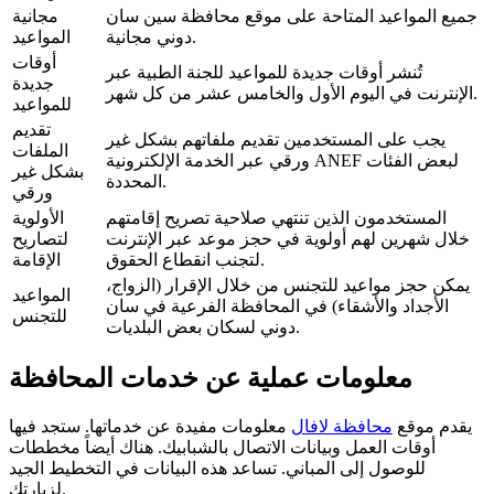
جميع المواعيد المتاحة على موقع محافظة سين سان
مجانية
دوني مجانية.
المواعيد
أوقات
تُنشر أوقات جديدة للمواعيد للجنة الطبية عبر
جديدة
الإنترنت في اليوم الأول والخامس عشر من كل شهر.
للمواعيد
تقديم
يجب على المستخدمين تقديم ملفاتهم بشكل غير
الملفات
ورقي عبر الخدمة الإلكترونية ANEF لبعض الفئات
بشكل غير
المحددة.
ورقي
المستخدمون الذين تنتهي صلاحية تصريح إقامتهم
الأولوية
خلال شهرين لهم أولوية في حجز موعد عبر الإنترنت
لتصاريح
لتجنب انقطاع الحقوق.
الإقامة
يمكن حجز مواعيد للتجنس من خلال الإقرار (الزواج،
المواعيد
الأجداد والأشقاء) في المحافظة الفرعية في سان
للتجنس
دوني لسكان بعض البلديات.
معلومات عملية عن خدمات المحافظة
يقدم موقع
محافظة لافال
معلومات مفيدة عن خدماتها. ستجد فيها
أوقات العمل وبيانات الاتصال بالشبابيك. هناك أيضاً مخططات
للوصول إلى المباني. تساعد هذه البيانات في التخطيط الجيد
لزيارتك.