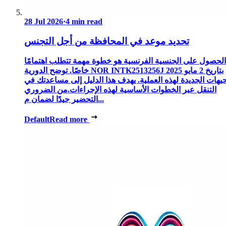
28 Jul 2026
·
4 min read
تحديد موعد في المحافظة من أجل التجنس
الحصول على الجنسية الفرنسية هو خطوة مهمة تتطلب اهتمامًا
خاصًا. توضح الدورية NOR INTK2513256J بتاريخ 2 مايو 2025
جيهات الجديدة لهذه العملية. يهدف هذا الدليل إلى مساعدتك في
التنقل عبر الخطوات الأساسية لهذه الإجراءات.من الضروري
التحضير جيدًا لضمان م...
Default
Read more