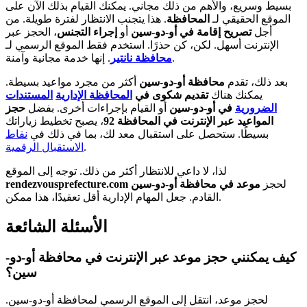
بسيط وسريع، والأهم من ذلك مجاني. يمكنك القيام بذلك الآن على
الموقع الحقيقي لـ
المحافظة
. هذا يتجنب الانتظار لفترة طويلة. من
أجل
تصريح إقامة في أو-دو-سين
أو
إجراء التجنس
، الحجز عبر
الإنترنت أسهل. لكن، كن حذرًا. استخدم فقط الموقع الرسمي لـ
. إنها خدمة مجانية وآمنة.
محافظة نانتير
بعد ذلك، تقدم
محافظة أو-دو-سين
أكثر من مجرد مواعيد بسيطة.
يمكنك هناك
تقديم شكوى في
المحافظة الإدارية
المستندات
الضرورية
في أو-دو-سين
أو القيام بإجراءات أخرى. بفضل
حجز
المواعيد عبر الإنترنت في المحافظة 92
، يصبح تخطيط زياراتك
بسيطًا. ستحصل على استقبال معد لك، بما في ذلك في
نقاط
.
الاستقبال الرقمية
لذا، لا داعي للانتظار أكثر من ذلك. توجه إلى الموقع
لحجز
موعد في محافظة أو-دو-سين
rendezvousprefecture.com
القادم. جعل المهام الإدارية أقل تعقيدًا، هذا ممكن.
الأسئلة الشائعة
كيف يمكنني حجز موعد عبر الإنترنت في محافظة أو-دو-
سين؟
لحجز موعد، انتقل إلى الموقع الرسمي لمحافظة أو-دو-سين.